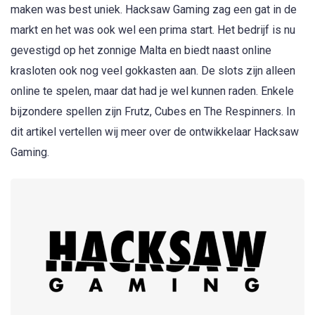
maken was best uniek. Hacksaw Gaming zag een gat in de
markt en het was ook wel een prima start. Het bedrijf is nu
gevestigd op het zonnige Malta en biedt naast online
krasloten ook nog veel gokkasten aan. De slots zijn alleen
online te spelen, maar dat had je wel kunnen raden. Enkele
bijzondere spellen zijn Frutz, Cubes en The Respinners. In
dit artikel vertellen wij meer over de ontwikkelaar Hacksaw
Gaming.