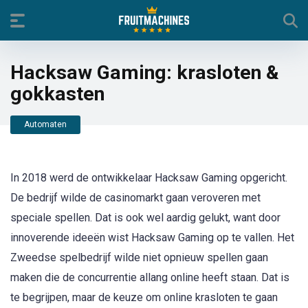
Hacksaw Gaming: krasloten &
gokkasten
Automaten
In 2018 werd de ontwikkelaar Hacksaw Gaming opgericht.
De bedrijf wilde de casinomarkt gaan veroveren met
speciale spellen. Dat is ook wel aardig gelukt, want door
innoverende ideeën wist Hacksaw Gaming op te vallen. Het
Zweedse spelbedrijf wilde niet opnieuw spellen gaan
maken die de concurrentie allang online heeft staan. Dat is
te begrijpen, maar de keuze om online krasloten te gaan