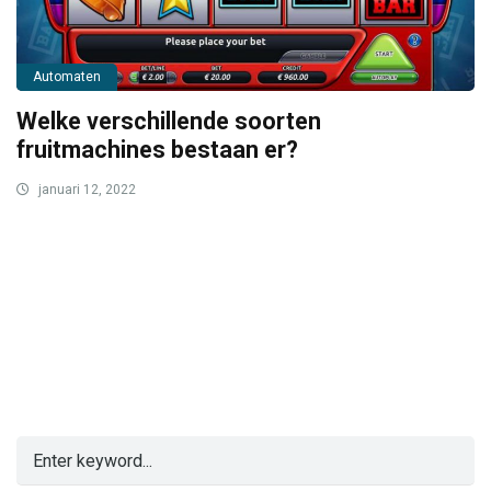
Automaten
Welke verschillende soorten
fruitmachines bestaan er?
januari 12, 2022