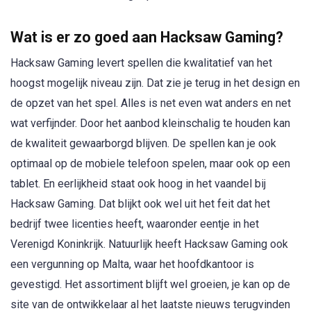
Wat is er zo goed aan Hacksaw Gaming?
Hacksaw Gaming levert spellen die kwalitatief van het
hoogst mogelijk niveau zijn. Dat zie je terug in het design en
de opzet van het spel. Alles is net even wat anders en net
wat verfijnder. Door het aanbod kleinschalig te houden kan
de kwaliteit gewaarborgd blijven. De spellen kan je ook
optimaal op de mobiele telefoon spelen, maar ook op een
tablet. En eerlijkheid staat ook hoog in het vaandel bij
Hacksaw Gaming. Dat blijkt ook wel uit het feit dat het
bedrijf twee licenties heeft, waaronder eentje in het
Verenigd Koninkrijk. Natuurlijk heeft Hacksaw Gaming ook
een vergunning op Malta, waar het hoofdkantoor is
gevestigd. Het assortiment blijft wel groeien, je kan op de
site van de ontwikkelaar al het laatste nieuws terugvinden