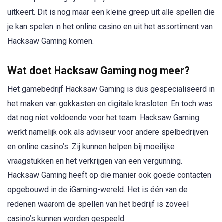
uitkeert. Dit is nog maar een kleine greep uit alle spellen die
je kan spelen in het online casino en uit het assortiment van
Hacksaw Gaming komen.
Wat doet Hacksaw Gaming nog meer?
Het gamebedrijf Hacksaw Gaming is dus gespecialiseerd in
het maken van gokkasten en digitale krasloten. En toch was
dat nog niet voldoende voor het team. Hacksaw Gaming
werkt namelijk ook als adviseur voor andere spelbedrijven
en online casino’s. Zij kunnen helpen bij moeilijke
vraagstukken en het verkrijgen van een vergunning.
Hacksaw Gaming heeft op die manier ook goede contacten
opgebouwd in de iGaming-wereld. Het is één van de
redenen waarom de spellen van het bedrijf is zoveel
casino’s kunnen worden gespeeld.