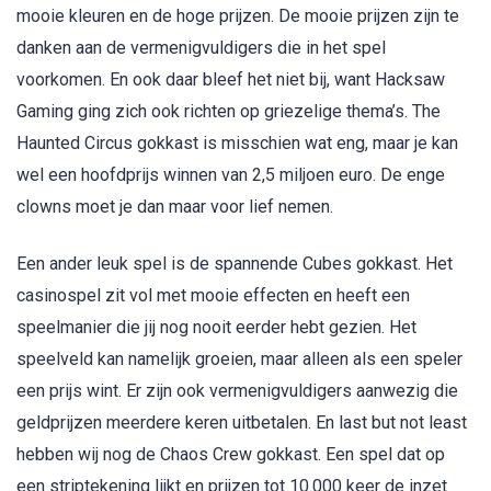
mooie kleuren en de hoge prijzen. De mooie prijzen zijn te
danken aan de vermenigvuldigers die in het spel
voorkomen. En ook daar bleef het niet bij, want Hacksaw
Gaming ging zich ook richten op griezelige thema’s. The
Haunted Circus gokkast is misschien wat eng, maar je kan
wel een hoofdprijs winnen van 2,5 miljoen euro. De enge
clowns moet je dan maar voor lief nemen.
Een ander leuk spel is de spannende Cubes gokkast. Het
casinospel zit vol met mooie effecten en heeft een
speelmanier die jij nog nooit eerder hebt gezien. Het
speelveld kan namelijk groeien, maar alleen als een speler
een prijs wint. Er zijn ook vermenigvuldigers aanwezig die
geldprijzen meerdere keren uitbetalen. En last but not least
hebben wij nog de Chaos Crew gokkast. Een spel dat op
een striptekening lijkt en prijzen tot 10.000 keer de inzet