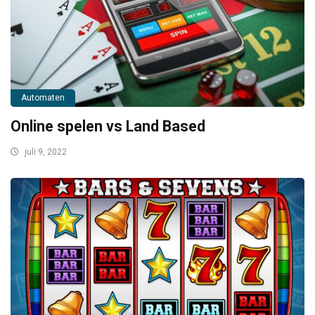
Automaten
Online spelen vs Land Based
juli 9, 2022