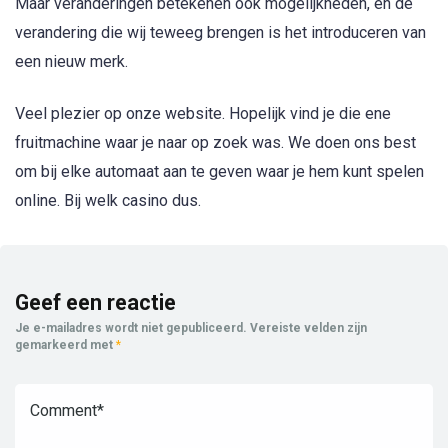
Maar veranderingen betekenen ook mogelijkheden, en de
verandering die wij teweeg brengen is het introduceren van
een nieuw merk.
Veel plezier op onze website. Hopelijk vind je die ene
fruitmachine waar je naar op zoek was. We doen ons best
om bij elke automaat aan te geven waar je hem kunt spelen
online. Bij welk casino dus.
Geef een reactie
Je e-mailadres wordt niet gepubliceerd.
Vereiste velden zijn
gemarkeerd met
*